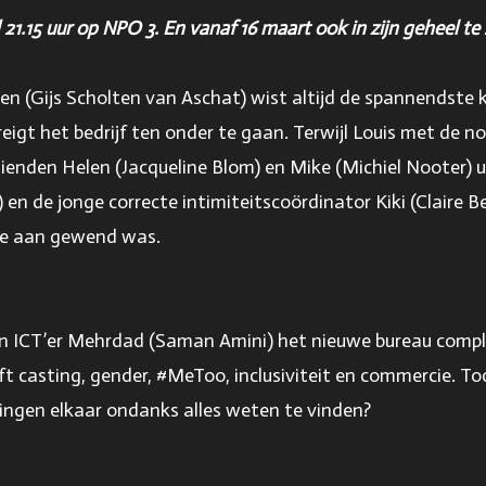
21.15 uur op NPO 3. En vanaf 16 maart ook in zijn geheel t
 (Gijs Scholten van Aschat) wist altijd de spannendste kl
igt het bedrijf ten onder te gaan. Terwijl Louis met de noo
nden Helen (Jacqueline Blom) en Mike (Michiel Nooter) uit
n de jonge correcte intimiteitscoördinator Kiki (Claire 
de aan gewend was.
 en ICT’er Mehrdad (Saman Amini) het nieuwe bureau comp
ft casting, gender, #MeToo, inclusiviteit en commercie. T
ingen elkaar ondanks alles weten te vinden?