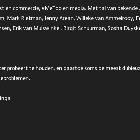
unst en commercie, #MeToo en media. Met tal van bekende act
om, Mark Rietman, Jenny Arean, Willeke van Ammelrooy, F
nsen, Erik van Muiswinkel, Birgit Schuurman, Sosha Duysk
ter probeert te houden, en daartoe soms de meest dubieu
ieproblemen.
ringa