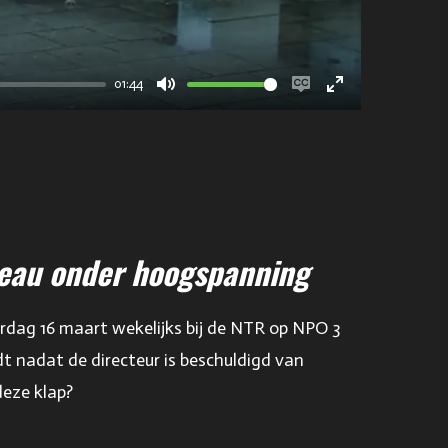
01:44
M
E
E
u
n
n
t
a
t
e
b
e
l
r
e
f
reau onder hoogspanning
c
u
a
l
rdag 16 maart wekelijks bij de NTR op NPO 3
p
l
t nadat de directeur is beschuldigd van
t
s
deze klap?
i
c
o
r