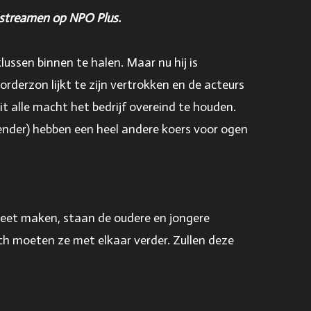
n
e
e streamen op NPO Plus.
s
e
n
ussen binnen te halen. Maar nu hij is
rderzon lijkt te zijn vertrokken en de acteurs
 alle macht het bedrijf overeind te houden.
Bender) hebben een heel andere koers voor ogen
leet maken, staan de oudere en jongere
och moeten ze met elkaar verder. Zullen deze