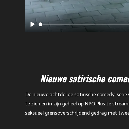
P
l
a
y
Nieuwe satirische come
De nieuwe achtdelige satirische comedy-serie
te zien en in zijn geheel op NPO Plus te stre
seksueel grensoverschrijdend gedrag met twee 